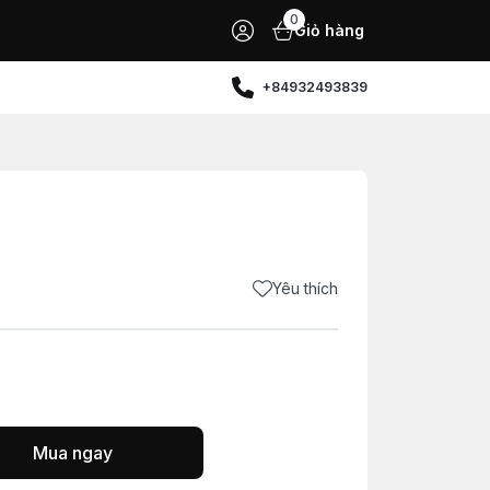
0
Giỏ hàng
+84932493839
Yêu thích
Mua ngay