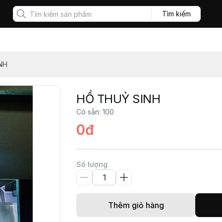
Tìm kiếm
NH
HỒ THUỶ SINH
Có sẵn
:
100
0đ
Số lượng
Thêm giỏ hàng