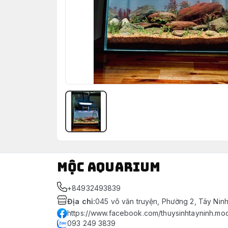
Mộc Aquarium
+84932493839
Địa chỉ
:
045 võ văn truyện, Phường 2, Tây Nin
https://www.facebook.com/thuysinhtayninh.mo
093 249 3839