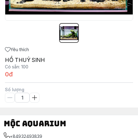
Yêu thích
HỒ THUỶ SINH
Có sẵn
:
100
0đ
Số lượng
Mộc Aquarium
+84932493839