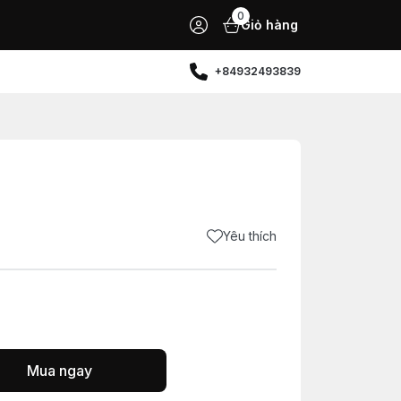
0
Giỏ hàng
+84932493839
Yêu thích
Mua ngay