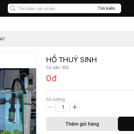
Tìm kiếm
NH
HỒ THUỶ SINH
Có sẵn
:
100
0đ
Số lượng
Thêm giỏ hàng