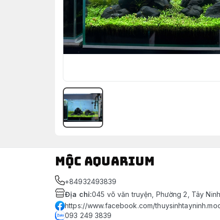
Mộc Aquarium
+84932493839
Địa chỉ
:
045 võ văn truyện, Phường 2, Tây Nin
https://www.facebook.com/thuysinhtayninh.mo
093 249 3839