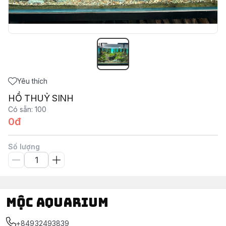
Yêu thích
HỒ THUỶ SINH
Có sẵn
:
100
0đ
Số lượng
Mộc Aquarium
+84932493839