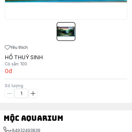
Yêu thích
HỒ THUỶ SINH
Có sẵn
:
100
0đ
Số lượng
Mộc Aquarium
+84932493839