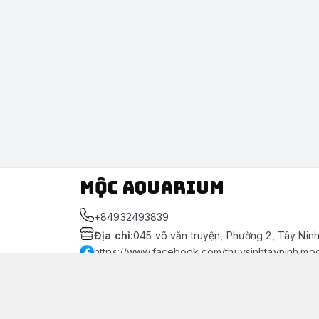
Mộc Aquarium
+84932493839
Địa chỉ
:
045 võ văn truyện, Phường 2, Tây Nin
https://www.facebook.com/thuysinhtayninh.mo
093 249 3839
Giới thiệu