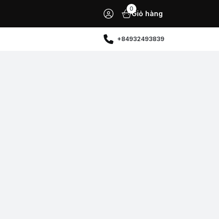
0
Giỏ hàng
+84932493839