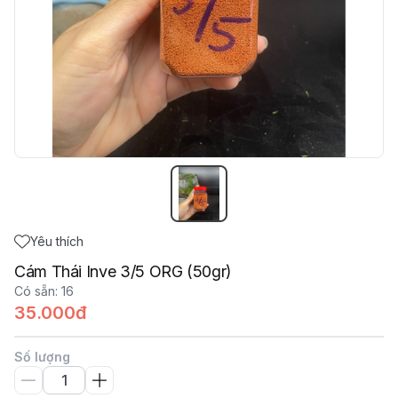
Yêu thích
Cám Thái Inve 3/5 ORG (50gr)
Có sẵn
:
16
35.000đ
Số lượng