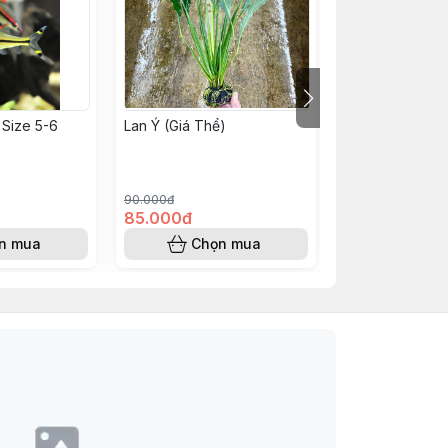
 Size 5-6
Lan Ý (Giá Thể)
Hẹ Xoắn
90.000đ
45.000đ
85.000đ
40.000đ
n mua
Chọn mua
Chọn