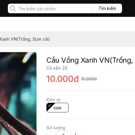
Tìm kiếm
Xanh VN(Trống, Size cối)
Cầu Vồng Xanh VN(Trống, S
Có sẵn
:
23
10.000đ
15.000đ
Đơn vị
:
con
Số lượng