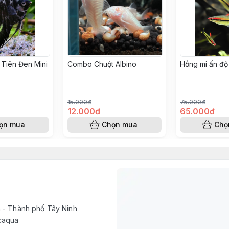
Tiên Đen Mini
Combo Chuột Albino
Hồng mi ấn độ
15.000đ
75.000đ
12.000đ
65.000đ
ọn mua
Chọn mua
Chọ
h - Thành phố Tây Ninh
caqua