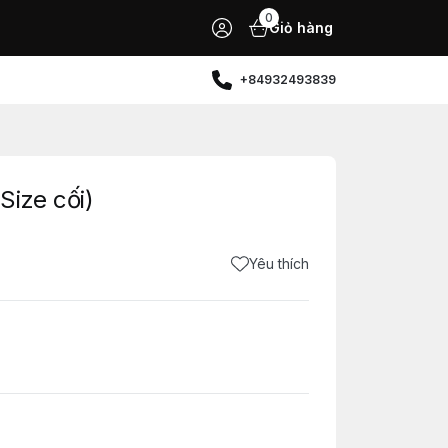
0
Giỏ hàng
+84932493839
ize cối)
Yêu thích