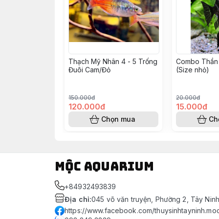
Thạch Mỹ Nhân 4 - 5 Trống
Combo Thần 
Đuôi Cam/Đỏ
(Size nhỏ)
150.000đ
20.000đ
120.000đ
15.000đ
Chọn mua
Ch
Mộc Aquarium
+84932493839
Địa chỉ
:
045 võ văn truyện, Phường 2, Tây Nin
https://www.facebook.com/thuysinhtayninh.mo