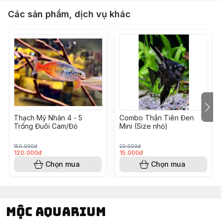
Các sản phẩm, dịch vụ khác
Thạch Mỹ Nhân 4 - 5
Combo Thần Tiên Đen
Trống Đuôi Cam/Đỏ
Mini (Size nhỏ)
150.000đ
20.000đ
120.000đ
15.000đ
Chọn mua
Chọn mua
Mộc Aquarium