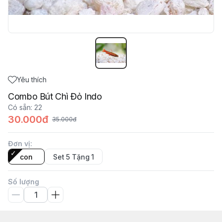
Yêu thích
Combo Bút Chì Đỏ Indo
Có sẵn
:
22
30.000đ
35.000đ
Đơn vị
:
con
Set 5 Tặng 1
Số lượng