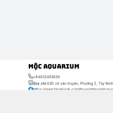
Mộc Aquarium
+84932493839
Địa chỉ
:
045 võ văn truyện, Phường 2, Tây Nin
https://www.facebook.com/thuysinhtayninh.mo
093 249 3839
Giới thiệu