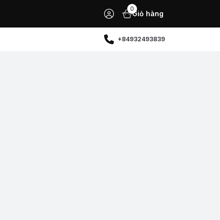
0
Giỏ hàng
+84932493839