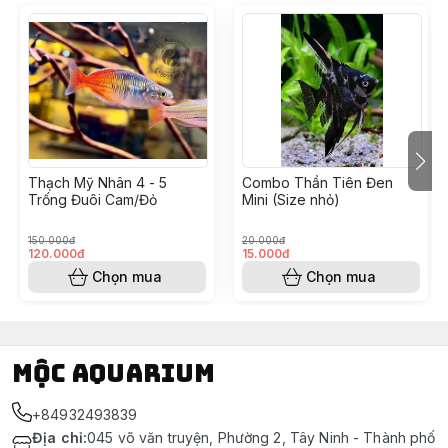
Thạch Mỹ Nhân 4 - 5
Combo Thần Tiên Đen
Trống Đuôi Cam/Đỏ
Mini (Size nhỏ)
150.000đ
20.000đ
120.000đ
15.000đ
Chọn mua
Chọn mua
Mộc Aquarium
+84932493839
Địa chỉ
:
045 võ văn truyện, Phường 2, Tây Ninh - Thành phố