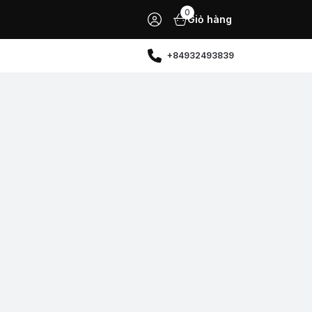
0
Giỏ hàng
+84932493839