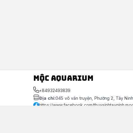
Mộc Aquarium
+84932493839
Địa chỉ
:
045 võ văn truyện, Phường 2, Tây Nin
https://www.facebook.com/thuysinhtayninh.mo
093 249 3839
Giới thiệu