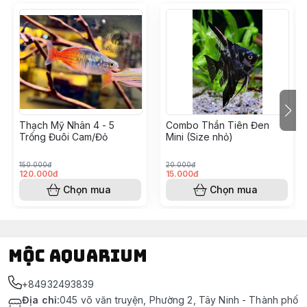
Thạch Mỹ Nhân 4 - 5
Combo Thần Tiên Đen
Trống Đuôi Cam/Đỏ
Mini (Size nhỏ)
150.000đ
20.000đ
120.000đ
15.000đ
Chọn mua
Chọn mua
Mộc Aquarium
+84932493839
Địa chỉ
:
045 võ văn truyện, Phường 2, Tây Ninh - Thành phố