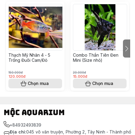
Thạch Mỹ Nhân 4 - 5
Combo Thần Tiên Đen
Trống Đuôi Cam/Đỏ
Mini (Size nhỏ)
150.000đ
20.000đ
120.000đ
15.000đ
Chọn mua
Chọn mua
Mộc Aquarium
+84932493839
Địa chỉ
:
045 võ văn truyện, Phường 2, Tây Ninh - Thành phố