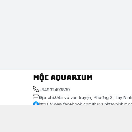
Mộc Aquarium
+84932493839
Địa chỉ
:
045 võ văn truyện, Phường 2, Tây Nin
https://www.facebook.com/thuysinhtayninh.mo
093 249 3839
Giới thiệu