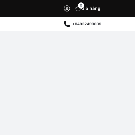
0
Giỏ hàng
+84932493839