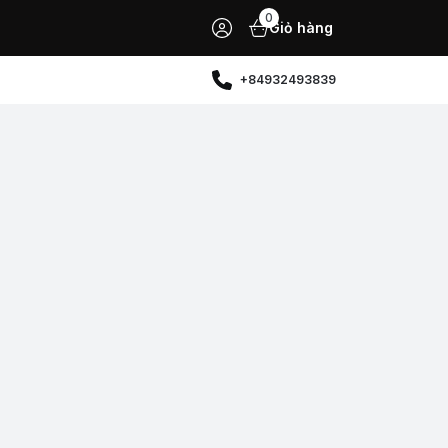
0
Giỏ hàng
+84932493839