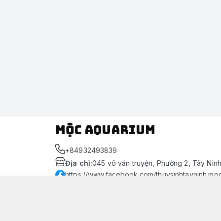
Mộc Aquarium
+84932493839
Địa chỉ
:
045 võ văn truyện, Phường 2, Tây Nin
https://www.facebook.com/thuysinhtayninh.mo
093 249 3839
Giới thiệu