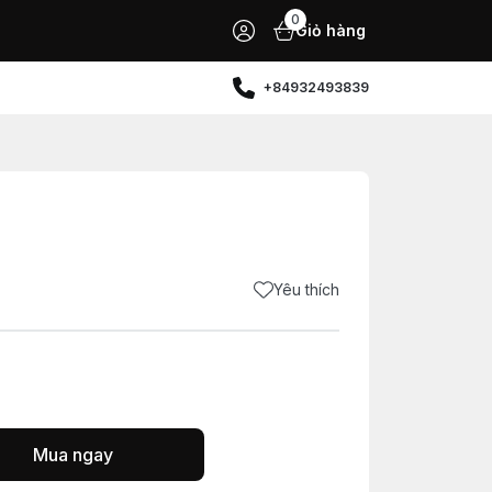
0
Giỏ hàng
+84932493839
Yêu thích
Mua ngay