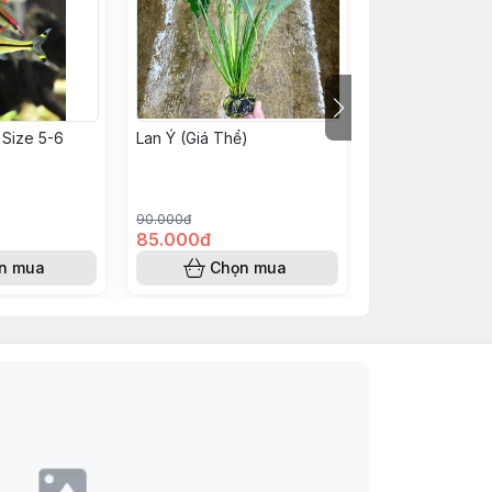
 Size 5-6
Lan Ý (Giá Thể)
Hẹ Xoắn
90.000đ
45.000đ
85.000đ
40.000đ
n mua
Chọn mua
Chọn