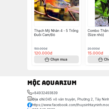
Thạch Mỹ Nhân 4 - 5 Trống
Combo Thần 
Đuôi Cam/Đỏ
(Size nhỏ)
150.000đ
20.000đ
120.000đ
15.000đ
Chọn mua
Ch
Mộc Aquarium
+84932493839
Địa chỉ
:
045 võ văn truyện, Phường 2, Tây Nin
https://www.facebook.com/thuysinhtayninh.mo