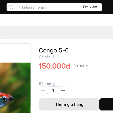
Tìm kiếm
6
Congo 5-6
Có sẵn
:
3
150.000đ
160.000đ
Số lượng
Thêm giỏ hàng