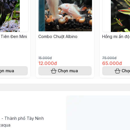
Tiên Đen Mini
Combo Chuột Albino
Hồng mi ấn độ
15.000đ
75.000đ
12.000đ
65.000đ
ọn mua
Chọn mua
Chọ
h - Thành phố Tây Ninh
caqua