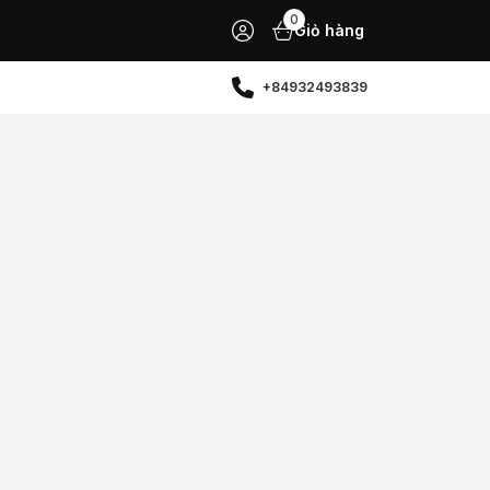
0
Giỏ hàng
+84932493839