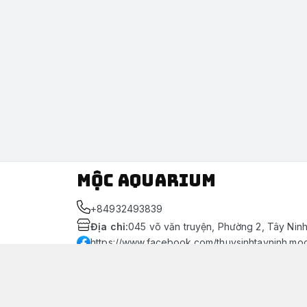
Mộc Aquarium
+84932493839
Địa chỉ
:
045 võ văn truyện, Phường 2, Tây Nin
https://www.facebook.com/thuysinhtayninh.mo
093 249 3839
Giới thiệu