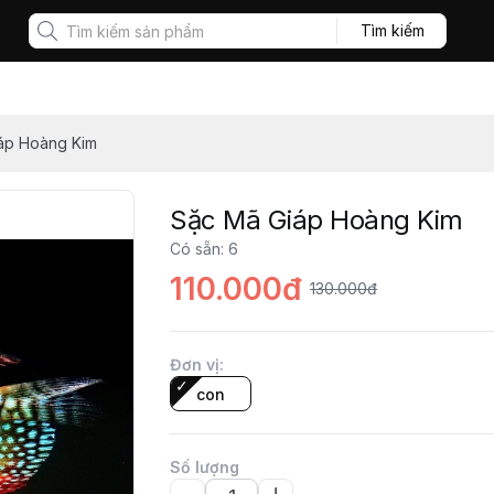
Tìm kiếm
áp Hoàng Kim
Sặc Mã Giáp Hoàng Kim
Có sẵn
:
6
110.000đ
130.000đ
Đơn vị
:
con
Số lượng