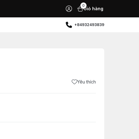
0
Giỏ hàng
+84932493839
Yêu thích