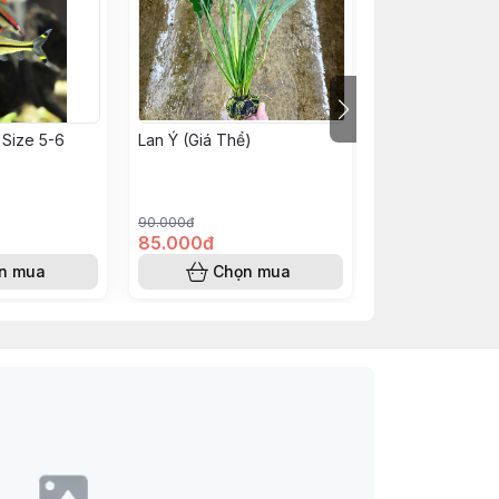
 Size 5-6
Lan Ý (Giá Thể)
Hẹ Xoắn
90.000đ
45.000đ
85.000đ
40.000đ
n mua
Chọn mua
Chọn