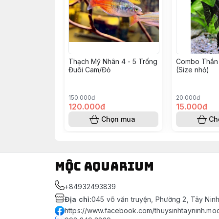
Thạch Mỹ Nhân 4 - 5 Trống
Combo Thần 
Đuôi Cam/Đỏ
(Size nhỏ)
150.000đ
20.000đ
120.000đ
15.000đ
Chọn mua
Ch
Mộc Aquarium
+84932493839
Địa chỉ
:
045 võ văn truyện, Phường 2, Tây Nin
https://www.facebook.com/thuysinhtayninh.mo