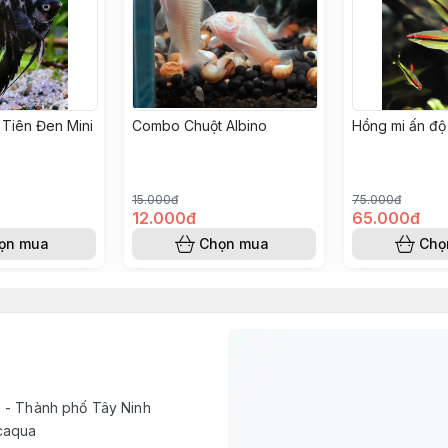
Tiên Đen Mini
Combo Chuột Albino
Hồng mi ấn độ
15.000đ
75.000đ
12.000đ
65.000đ
ọn mua
Chọn mua
Chọ
h - Thành phố Tây Ninh
caqua