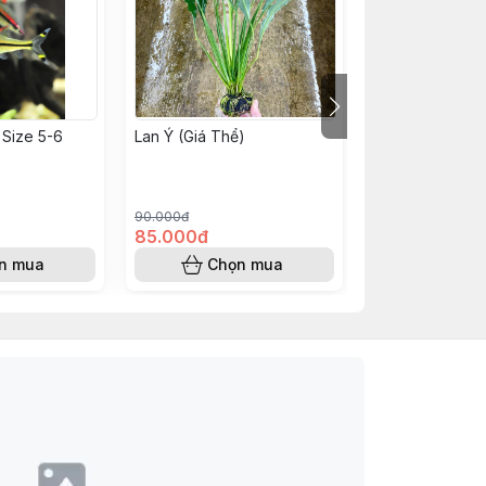
 Size 5-6
Lan Ý (Giá Thể)
Hẹ Xoắn
90.000đ
45.000đ
85.000đ
40.000đ
n mua
Chọn mua
Chọn