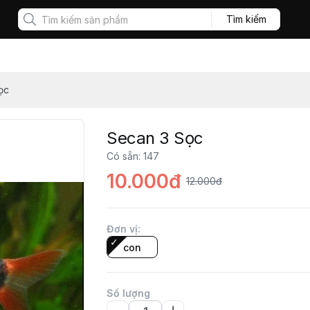
Tìm kiếm
ọc
Secan 3 Sọc
Có sẵn
:
147
10.000đ
12.000đ
Đơn vị
:
con
Số lượng