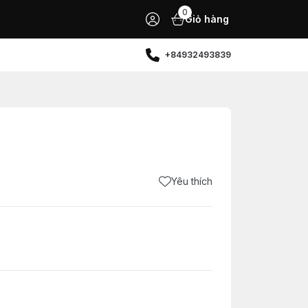
0
Giỏ hàng
+84932493839
Yêu thích