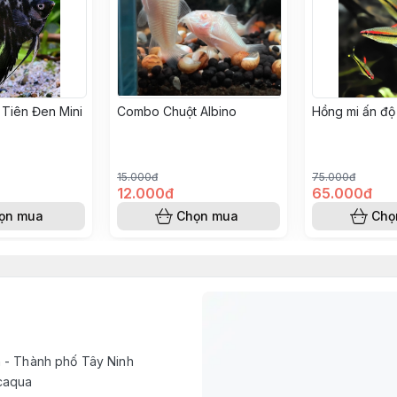
Tiên Đen Mini
Combo Chuột Albino
Hồng mi ấn độ
15.000đ
75.000đ
12.000đ
65.000đ
ọn mua
Chọn mua
Chọ
h - Thành phố Tây Ninh
caqua