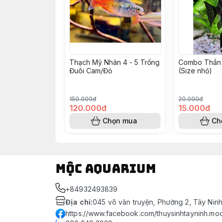
Thạch Mỹ Nhân 4 - 5 Trống
Combo Thần 
Đuôi Cam/Đỏ
(Size nhỏ)
150.000đ
20.000đ
120.000đ
15.000đ
Chọn mua
Ch
Mộc Aquarium
+84932493839
Địa chỉ
:
045 võ văn truyện, Phường 2, Tây Nin
https://www.facebook.com/thuysinhtayninh.mo