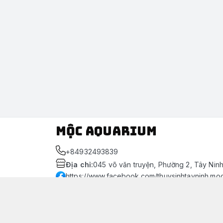
Mộc Aquarium
+84932493839
Địa chỉ
:
045 võ văn truyện, Phường 2, Tây Nin
https://www.facebook.com/thuysinhtayninh.mo
093 249 3839
Giới thiệu