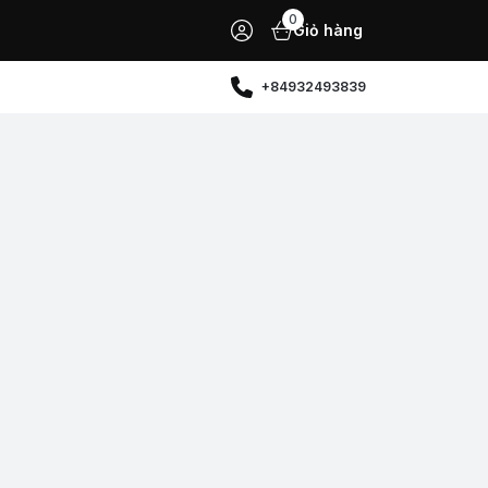
0
Giỏ hàng
+84932493839