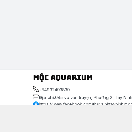
Mộc Aquarium
+84932493839
Địa chỉ
:
045 võ văn truyện, Phường 2, Tây Nin
https://www.facebook.com/thuysinhtayninh.mo
093 249 3839
Giới thiệu