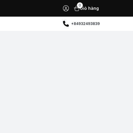
0
Giỏ hàng
+84932493839