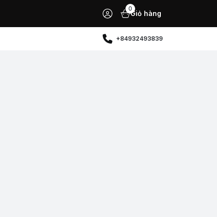
0
Giỏ hàng
+84932493839