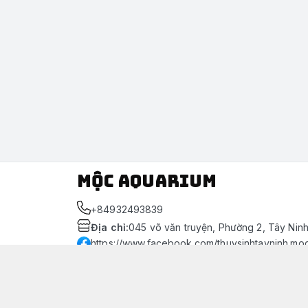
Mộc Aquarium
+84932493839
Địa chỉ
:
045 võ văn truyện, Phường 2, Tây Nin
https://www.facebook.com/thuysinhtayninh.mo
093 249 3839
Giới thiệu