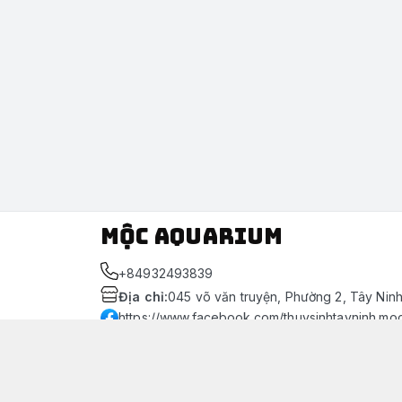
Mộc Aquarium
+84932493839
Địa chỉ
:
045 võ văn truyện, Phường 2, Tây Nin
https://www.facebook.com/thuysinhtayninh.mo
093 249 3839
Giới thiệu