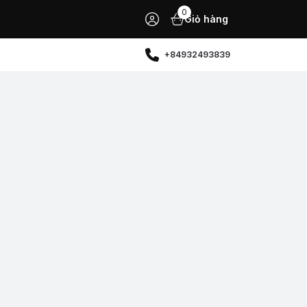
0
Giỏ hàng
+84932493839