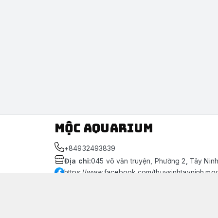
Mộc Aquarium
+84932493839
Địa chỉ
:
045 võ văn truyện, Phường 2, Tây Nin
https://www.facebook.com/thuysinhtayninh.mo
093 249 3839
Giới thiệu