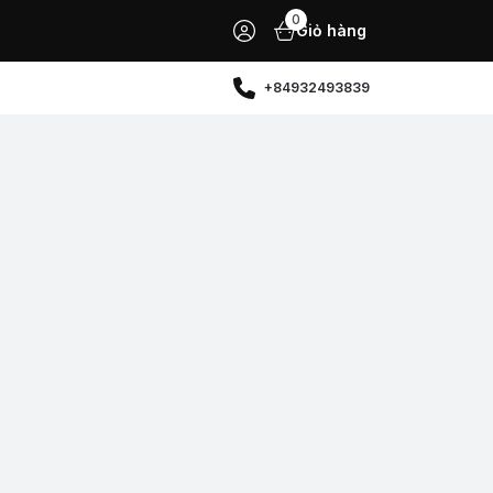
0
Giỏ hàng
+84932493839