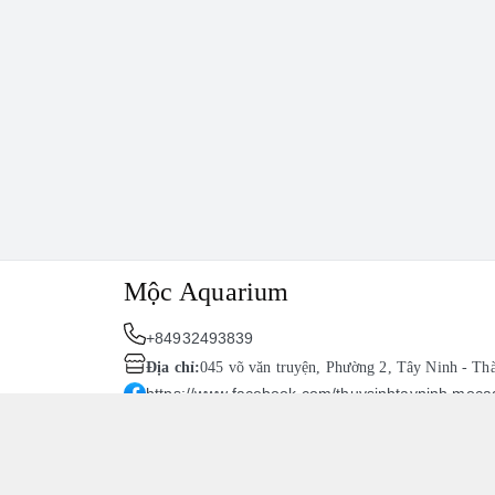
Mộc Aquarium
+84932493839
Địa chỉ
:
045 võ văn truyện, Phường 2, Tây Ninh - Th
https://www.facebook.com/thuysinhtayninh.moc
093 249 3839
Giới thiệu