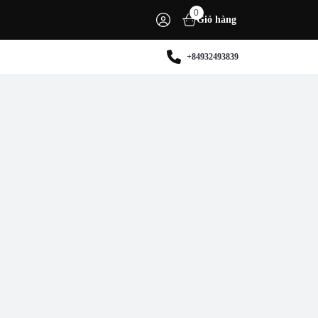
0
Giỏ hàng
+84932493839