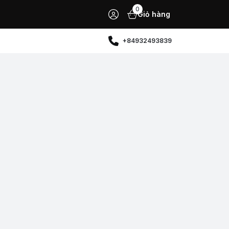
0
Giỏ hàng
+84932493839