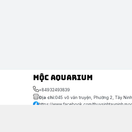
Mộc Aquarium
+84932493839
Địa chỉ
:
045 võ văn truyện, Phường 2, Tây Nin
https://www.facebook.com/thuysinhtayninh.mo
093 249 3839
Giới thiệu