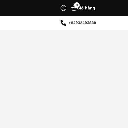
0
Giỏ hàng
+84932493839