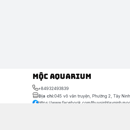
Mộc Aquarium
+84932493839
Địa chỉ
:
045 võ văn truyện, Phường 2, Tây Nin
https://www.facebook.com/thuysinhtayninh.mo
093 249 3839
Giới thiệu