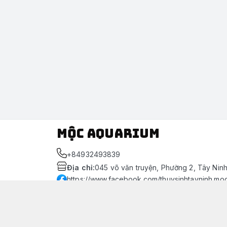
Mộc Aquarium
+84932493839
Địa chỉ
:
045 võ văn truyện, Phường 2, Tây Nin
https://www.facebook.com/thuysinhtayninh.mo
093 249 3839
Giới thiệu