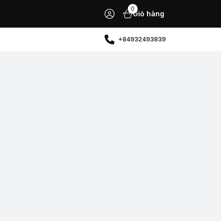
0
Giỏ hàng
+84932493839