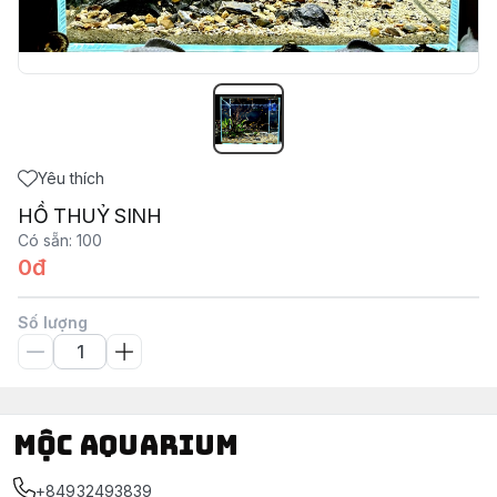
Yêu thích
HỒ THUỶ SINH
Có sẵn
:
100
0đ
Số lượng
Mộc Aquarium
+84932493839