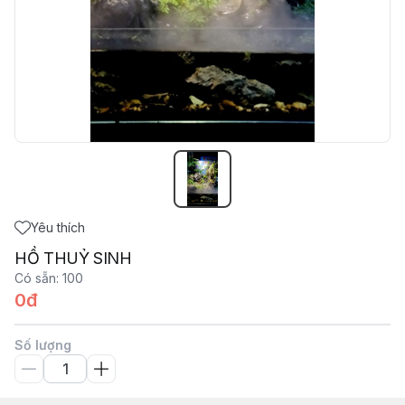
Yêu thích
HỒ THUỶ SINH
Có sẵn
:
100
0đ
Số lượng