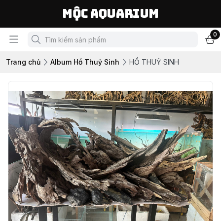
Mộc Aquarium
0
Trang chủ
Album Hồ Thuỷ Sinh
HỒ THUỶ SINH