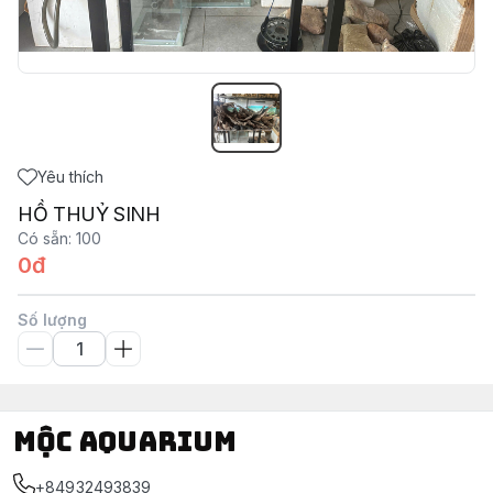
Yêu thích
HỒ THUỶ SINH
Có sẵn
:
100
0đ
Số lượng
Mộc Aquarium
+84932493839