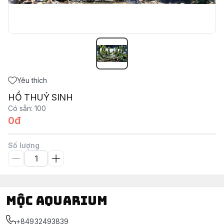
Yêu thích
HỒ THUỶ SINH
Có sẵn
:
100
0đ
Số lượng
Mộc Aquarium
+84932493839