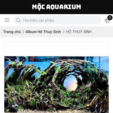
Mộc Aquarium
0
Trang chủ
Album Hồ Thuỷ Sinh
HỒ THUỶ SINH