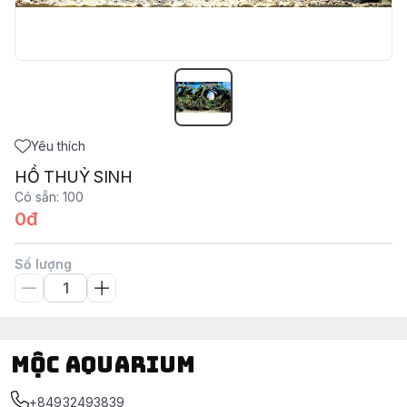
Yêu thích
HỒ THUỶ SINH
Có sẵn
:
100
0đ
Số lượng
Mộc Aquarium
+84932493839