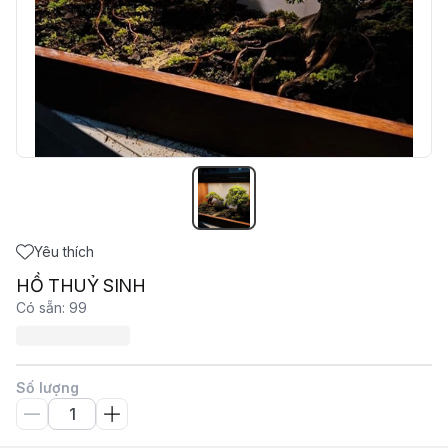
Yêu thích
HỒ THUỶ SINH
Có sẵn
:
99
Số lượng